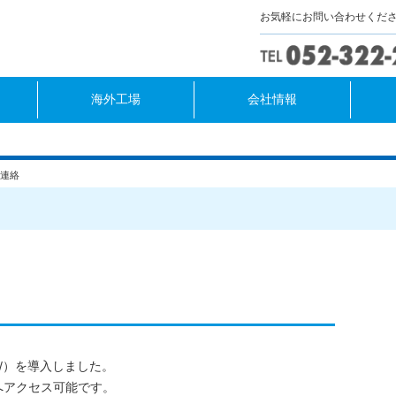
お気軽にお問い合わせくだ
/htdocs/wp-content/themes/theme_amanokikaku/header.php
on line
52
海外工場
会社情報
ご連絡
://）を導入しました。
へアクセス可能です。