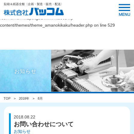
貼箱＆紙器全般〈企画・製造・販売・配送〉
Warning
: Undefined variable $link_color in
/usr/home/mw2pbcjjba/www/htdocs/wp-
content/themes/theme_amanokikaku/header.php
on line
529
お知らせ
TOP
2018年
8月
2018.08.22
お問い合わせについて
お知らせ