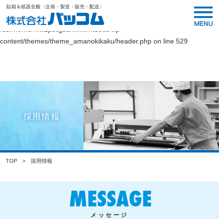
貼箱＆紙器全般〈企画・製造・販売・配送〉
Warning
: Undefined variable $link_color in
/usr/home/mw2pbcjjba/www/htdocs/wp-
content/themes/theme_amanokikaku/header.php
on line
529
採用情報
TOP
採用情報
メッセージ