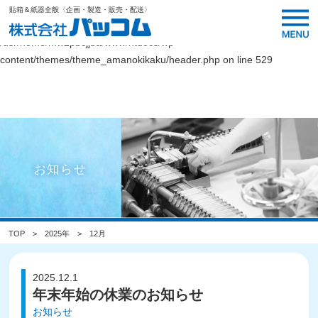
貼箱＆紙器全般〈企画・製造・販売・配送〉
Warning
: Undefined variable $link_color in
/usr/home/mw2pbcjjba/www/htdocs/wp-
content/themes/theme_amanokikaku/header.php
on line
529
お知らせ
TOP
2025年
12月
2025.12.1
年末年始の休業のお知らせ
お知らせ