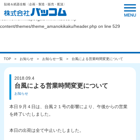
貼箱＆紙器全般〈企画・製造・販売・配送〉
Warning
: Undefined variable $link_color in
/usr/home/mw2pbcjjba/www/htdocs/wp-
content/themes/theme_amanokikaku/header.php
on line
529
TOP
お知らせ
お知らせ一覧
台風による営業時間変更について
2018.09.4
台風による営業時間変更について
お知らせ
本日９月４日は、台風２１号の影響により、午後からの営業
を終了いたしました。
本日の出荷は全て中止いたしました。