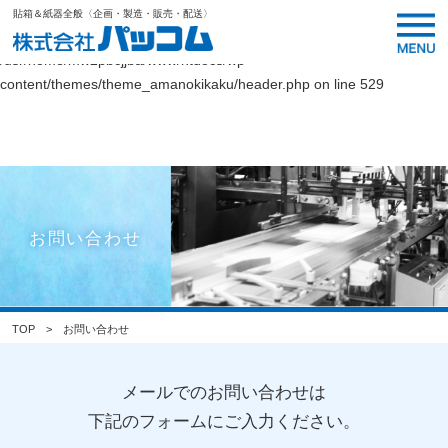
貼箱＆紙器全般〈企画・製造・販売・配送〉
Warning
: Undefined variable $link_color in
/usr/home/mw2pbcjjba/www/htdocs/wp-
content/themes/theme_amanokikaku/header.php
on line
529
お問い合わせ
TOP
お問い合わせ
メールでのお問い合わせは
下記のフォームにご入力ください。